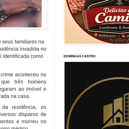
 seus familiares na
esidência invadida no
i identificada como
DOMINGAS CASTRO
 crime aconteceu no
m que três homens
egaram ao imóvel e
trada na casa.
 da residência, os
iversos disparos de
mentos e morreu no
orro médico.