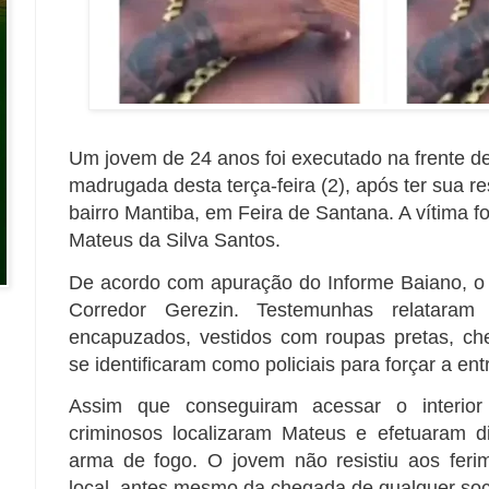
Um jovem de 24 anos foi executado na frente de
madrugada desta terça-feira (2), após ter sua r
bairro Mantiba, em Feira de Santana. A vítima fo
Mateus da Silva Santos.
De acordo com apuração do Informe Baiano, o
Corredor Gerezin. Testemunhas relatara
encapuzados, vestidos com roupas pretas, ch
se identificaram como policiais para forçar a en
Assim que conseguiram acessar o interior
criminosos localizaram Mateus e efetuaram d
arma de fogo. O jovem não resistiu aos feri
local, antes mesmo da chegada de qualquer soc