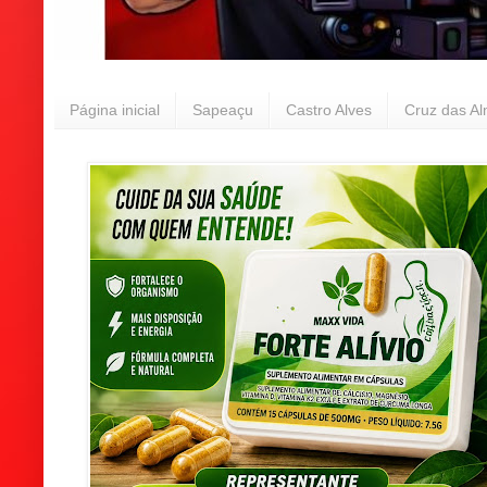
Página inicial
Sapeaçu
Castro Alves
Cruz das A