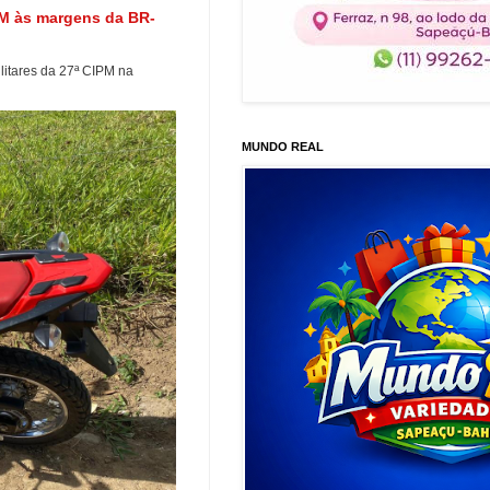
PM às margens da BR-
ilitares da 27ª CIPM na
MUNDO REAL