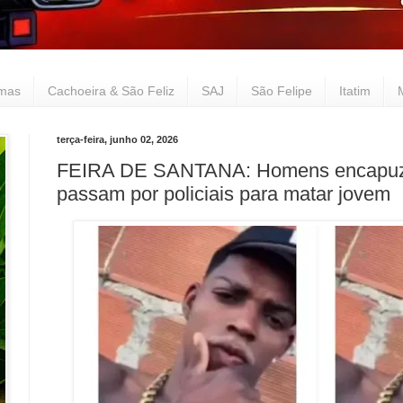
lmas
Cachoeira & São Feliz
SAJ
São Felipe
Itatim
terça-feira, junho 02, 2026
FEIRA DE SANTANA: Homens encapuz
passam por policiais para matar jovem