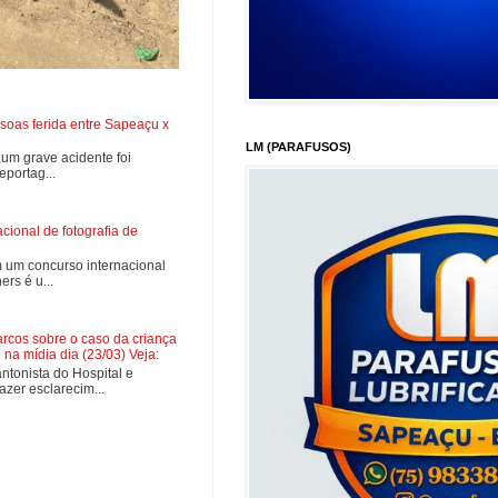
soas ferida entre Sapeaçu x
LM (PARAFUSOS)
0,um grave acidente foi
portag...
ional de fotografia de
 um concurso internacional
rs é u...
cos sobre o caso da criança
na mídia dia (23/03) Veja:
tonista do Hospital e
zer esclarecim...