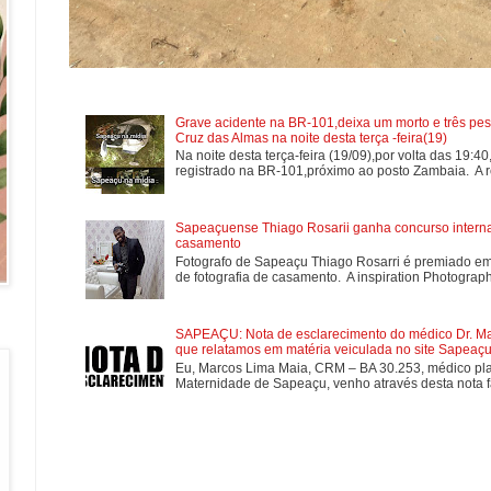
Grave acidente na BR-101,deixa um morto e três pes
Cruz das Almas na noite desta terça -feira(19)
Na noite desta terça-feira (19/09),por volta das 19:4
registrado na BR-101,próximo ao posto Zambaia. A re
Sapeaçuense Thiago Rosarii ganha concurso internac
casamento
Fotografo de Sapeaçu Thiago Rosarri é premiado em
de fotografia de casamento. A inspiration Photographe
SAPEAÇU: Nota de esclarecimento do médico Dr. Mar
que relatamos em matéria veiculada no site Sapeaçu 
Eu, Marcos Lima Maia, CRM – BA 30.253, médico plan
Maternidade de Sapeaçu, venho através desta nota fa