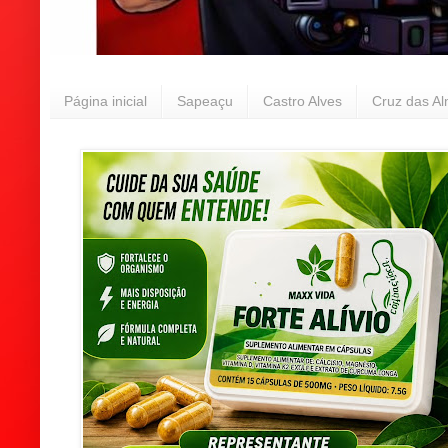
Página inicial
Sapeaçu
Castro Alves
Cruz das A