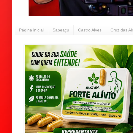
Página inicial
Sapeaçu
Castro Alves
Cruz das A