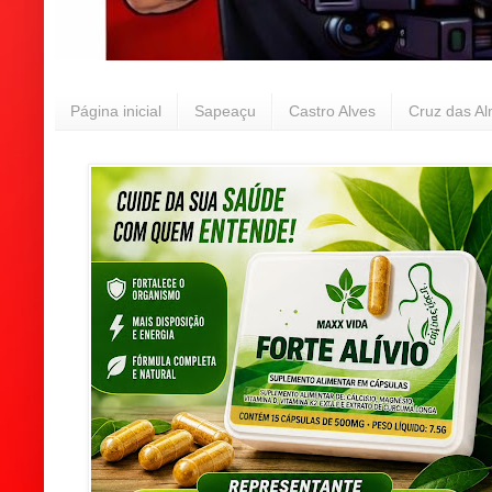
Página inicial
Sapeaçu
Castro Alves
Cruz das A