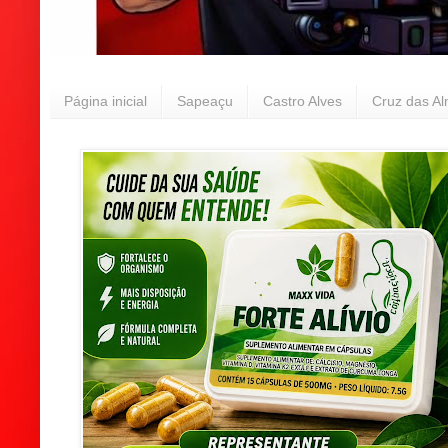
Página inicial
Sapeaçu
Castro Alves
Cruz das A