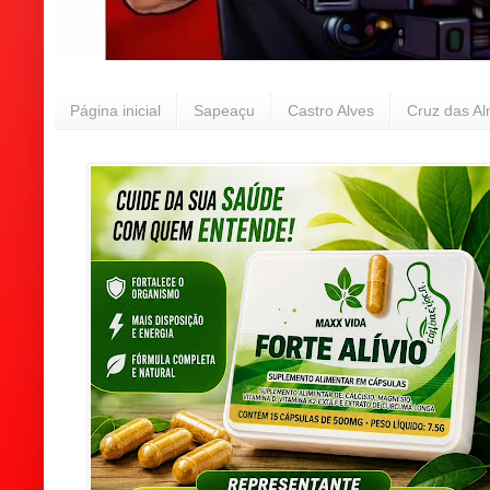
Página inicial
Sapeaçu
Castro Alves
Cruz das A