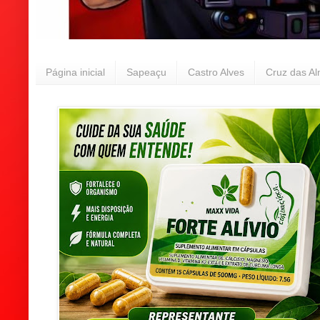
Página inicial
Sapeaçu
Castro Alves
Cruz das A