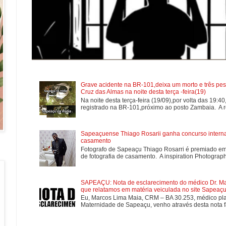
Grave acidente na BR-101,deixa um morto e três pes
Cruz das Almas na noite desta terça -feira(19)
Na noite desta terça-feira (19/09),por volta das 19:4
registrado na BR-101,próximo ao posto Zambaia. A re
Sapeaçuense Thiago Rosarii ganha concurso internac
casamento
Fotografo de Sapeaçu Thiago Rosarri é premiado em
de fotografia de casamento. A inspiration Photographe
SAPEAÇU: Nota de esclarecimento do médico Dr. Mar
que relatamos em matéria veiculada no site Sapeaçu 
Eu, Marcos Lima Maia, CRM – BA 30.253, médico plan
Maternidade de Sapeaçu, venho através desta nota fa