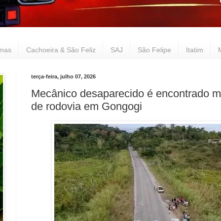
lmas
Cachoeira & São Feliz
SAJ
São Felipe
Itatim
terça-feira, julho 07, 2026
Mecânico desaparecido é encontrado m
de rodovia em Gongogi