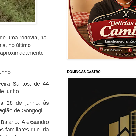
de uma rodovia, na
ia, no último
r aproximadamente
junho
DOMINGAS CASTRO
veira Santos, de 44
de junho.
ia 28 de junho, às
egião de Gongogi.
Baiano, Alexsandro
 familiares que iria