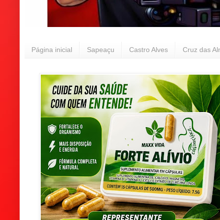
Página inicial
Sapeaçu
Castro Alves
Cruz das A