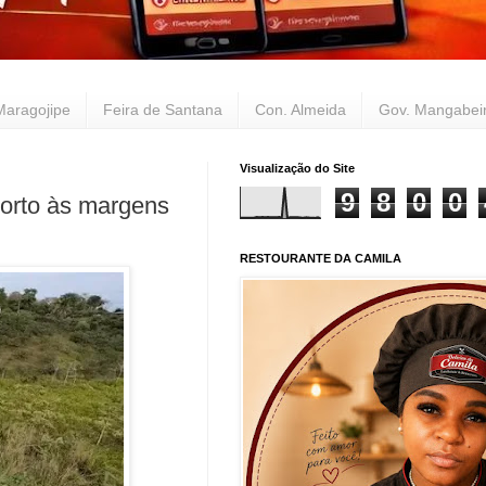
Maragojipe
Feira de Santana
Con. Almeida
Gov. Mangabei
Visualização do Site
9
8
0
0
orto às margens
RESTOURANTE DA CAMILA