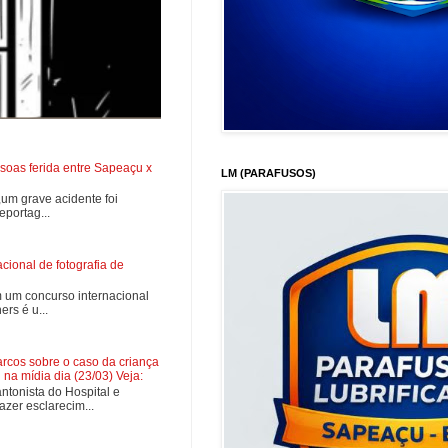
soas ferida entre Sapeaçu x
LM (PARAFUSOS)
0,um grave acidente foi
portag...
ional de fotografia de
 um concurso internacional
rs é u...
cos sobre o caso da criança
na mídia dia (23/03) Veja:
tonista do Hospital e
zer esclarecim...