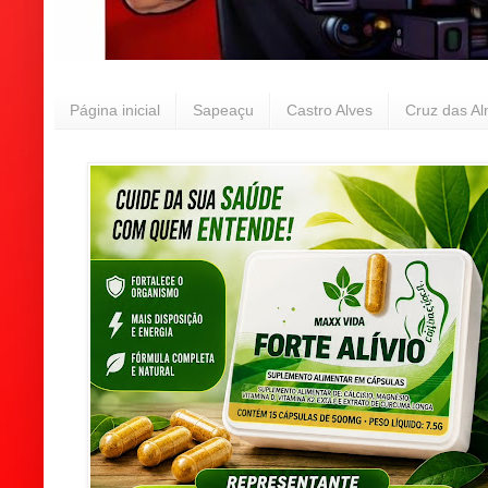
Página inicial
Sapeaçu
Castro Alves
Cruz das A