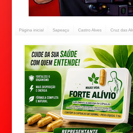
Página inicial
Sapeaçu
Castro Alves
Cruz das A