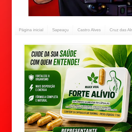
Página inicial
Sapeaçu
Castro Alves
Cruz das A