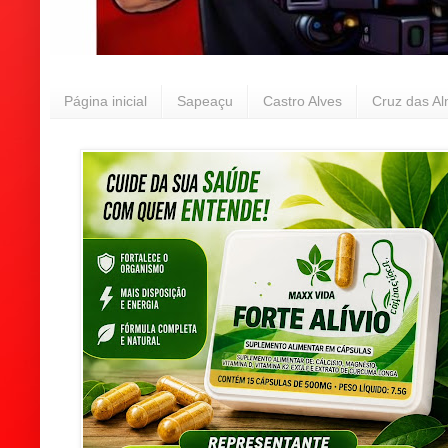
Página inicial
Sapeaçu
Castro Alves
Cruz das A