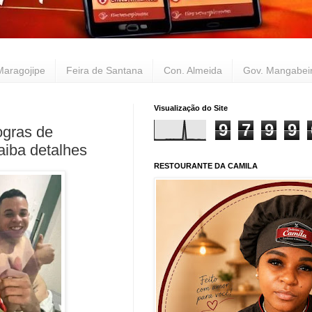
Maragojipe
Feira de Santana
Con. Almeida
Gov. Mangabei
Visualização do Site
9
7
9
9
ogras de
aiba detalhes
RESTOURANTE DA CAMILA