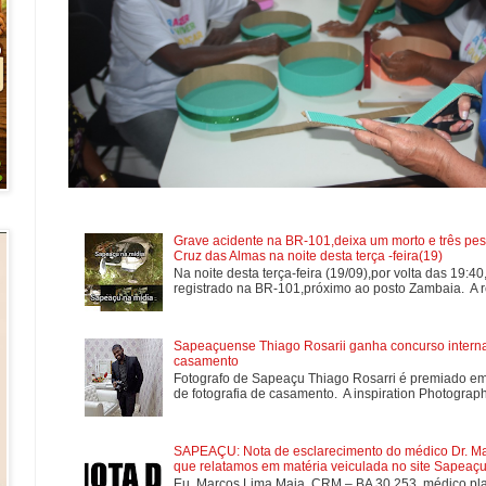
Grave acidente na BR-101,deixa um morto e três pes
Cruz das Almas na noite desta terça -feira(19)
Na noite desta terça-feira (19/09),por volta das 19:4
registrado na BR-101,próximo ao posto Zambaia. A re
Sapeaçuense Thiago Rosarii ganha concurso internac
casamento
Fotografo de Sapeaçu Thiago Rosarri é premiado em
de fotografia de casamento. A inspiration Photographe
SAPEAÇU: Nota de esclarecimento do médico Dr. Mar
que relatamos em matéria veiculada no site Sapeaçu 
Eu, Marcos Lima Maia, CRM – BA 30.253, médico plan