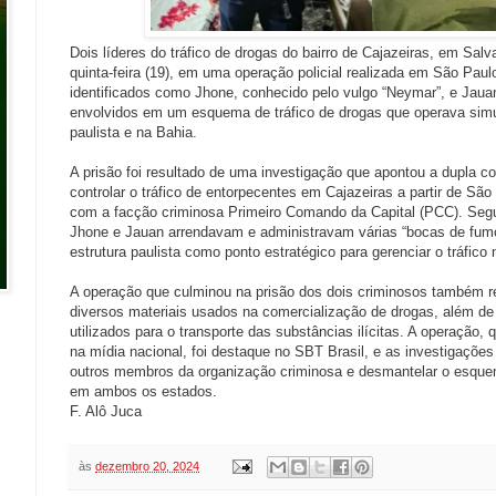
Dois líderes do tráfico de drogas do bairro de Cajazeiras, em Salv
quinta-feira (19), em uma operação policial realizada em São Pau
identificados como Jhone, conhecido pelo vulgo “Neymar”, e Jau
envolvidos em um esquema de tráfico de drogas que operava simu
paulista e na Bahia.
A prisão foi resultado de uma investigação que apontou a dupla 
controlar o tráfico de entorpecentes em Cajazeiras a partir de São
com a facção criminosa Primeiro Comando da Capital (PCC). Segun
Jhone e Jauan arrendavam e administravam várias “bocas de fum
estrutura paulista como ponto estratégico para gerenciar o tráfico 
A operação que culminou na prisão dos dois criminosos também r
diversos materiais usados na comercialização de drogas, além de
utilizados para o transporte das substâncias ilícitas. A operação,
na mídia nacional, foi destaque no SBT Brasil, e as investigações 
outros membros da organização criminosa e desmantelar o esquem
em ambos os estados.
F. Alô Juca
às
dezembro 20, 2024