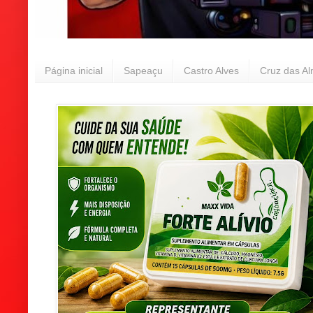
Página inicial
Sapeaçu
Castro Alves
Cruz das A