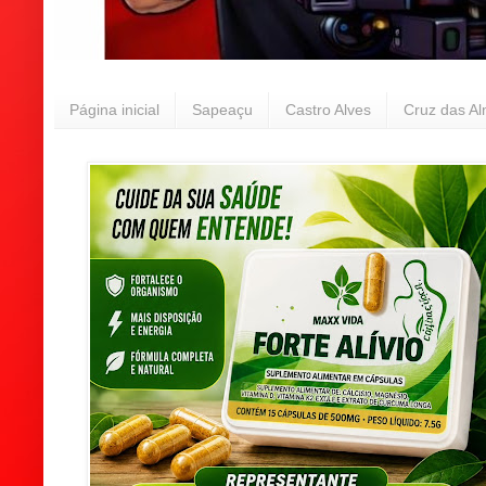
Página inicial
Sapeaçu
Castro Alves
Cruz das A