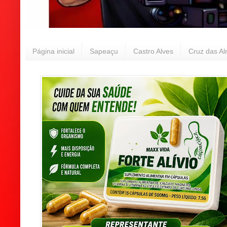
Página inicial
Sapeaçu
Castro Alves
Cruz das A