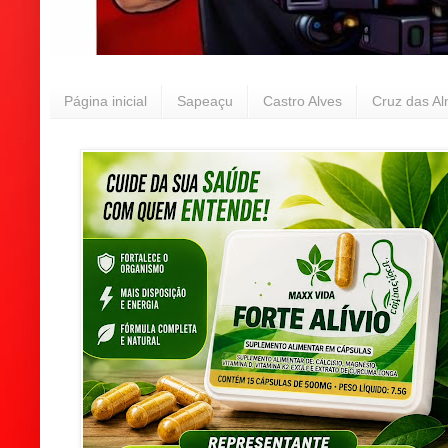
Página inicial
Sapeaçu
Castro Alves
Cruz das A