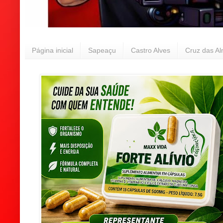
Página inicial
Sapeaçu
Castro Alves
Cruz das A