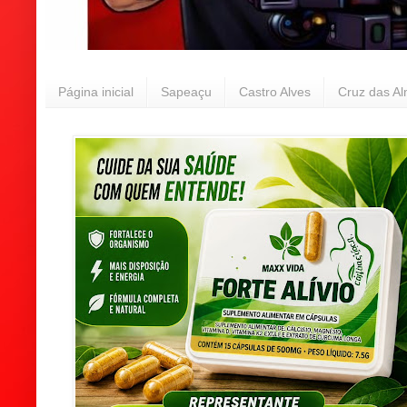
Página inicial
Sapeaçu
Castro Alves
Cruz das A