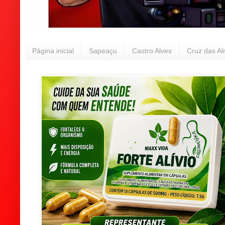
Página inicial
Sapeaçu
Castro Alves
Cruz das A