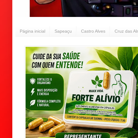
Página inicial
Sapeaçu
Castro Alves
Cruz das A