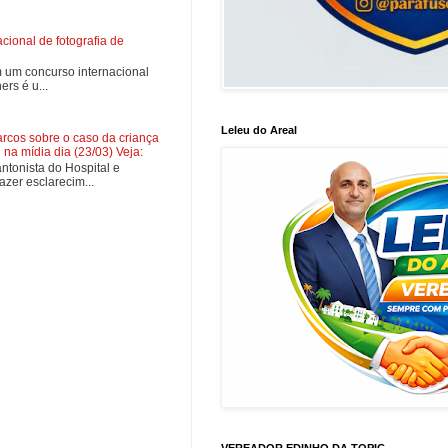
ional de fotografia de
 um concurso internacional
rs é u...
Leleu do Areal
cos sobre o caso da criança
na mídia dia (23/03) Veja:
tonista do Hospital e
zer esclarecim...
VEREADOR EDINHO DA TOPIC