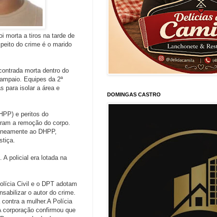
i morta a tiros na tarde de
speito do crime é o marido
contrada morta dentro do
ampaio. Equipes da 2ª
 para isolar a área e
DOMINGAS CASTRO
HPP) e peritos do
zeram a remoção do corpo.
ntaneamente ao DHPP,
tiça.
A policial era lotada na
lícia Civil e o DPT adotam
sabilizar o autor do crime.
 contra a mulher.A Polícia
 A corporação confirmou que