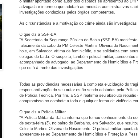
o militar apontado como autor dos disparos se apresentou ao D
advogada e informou que adotará as medidas administrativas cabí
investigações conduzidas pelos órgãos competentes.
As circunstâncias e a motivação do crime ainda são investigadas p
O que diz a SSP-BA
“A Secretaria da Segurança Pública da Bahia (SSP-BA) manifesta 
falecimento da cabo da PM Celeste Martins Oliveira do Nascimento
hoje, em Salvador, vítima de feminicídio, e se solidariza com seus
colegas de farda. O suspeito, também policial militar, apresento
acompanhado de advogado, ao Departamento de Homicídios e Pr
que está à frente das investigações.
Todas as providências necessárias à completa elucidação do trági
responsabilização do seu autor estão sendo adotadas pela Polícia
de Polícia Técnica. Por fim, a SSP reafirma seu absoluto repúdio 
compromisso no combate a toda e qualquer forma de violência con
O que diz a Polícia Militar
“A Polícia Militar da Bahia informa que tomou conhecimento da oco
de sexta-feira (3), no bairro do Barbalho, em Salvador, que resul
Celeste Martins Oliveira do Nascimento. O policial militar aponta
apresentou-se ao Departamento de Homicídios e Proteção à Pe