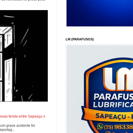
LM (PARAFUSOS)
soas ferida entre Sapeaçu x
0,um grave acidente foi
portag...