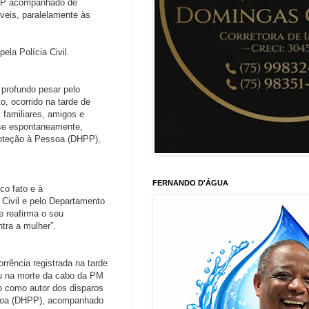
HPP acompanhado de
veis, paralelamente às
ela Polícia Civil.
profundo pesar pelo
, ocorrido na tarde de
 familiares, amigos e
u-se espontaneamente,
oteção à Pessoa (DHPP),
FERNANDO D'ÁGUA
co fato e à
 Civil e pelo Departamento
e reafirma o seu
tra a mulher”.
rrência registrada na tarde
tou na morte da cabo da PM
do como autor dos disparos
ssoa (DHPP), acompanhado