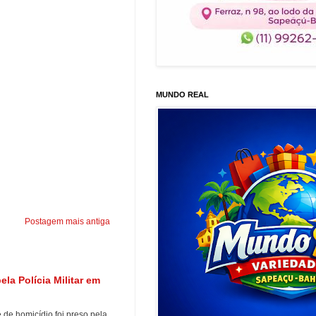
MUNDO REAL
Postagem mais antiga
a Polícia Militar em
e homicídio foi preso pela