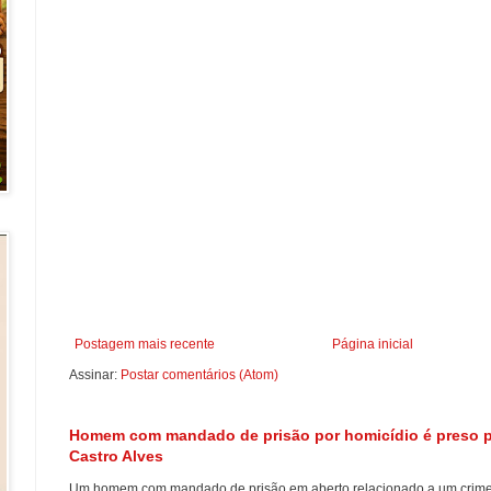
Postagem mais recente
Página inicial
Assinar:
Postar comentários (Atom)
Homem com mandado de prisão por homicídio é preso pel
Castro Alves
Um homem com mandado de prisão em aberto relacionado a um crime d