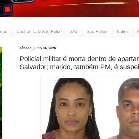
lmas
Cachoeira & São Feliz
SAJ
São Felipe
Itatim
sábado, julho 04, 2026
Policial militar é morta dentro de apar
Salvador; marido, também PM, é suspeit