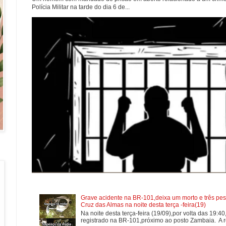
Polícia Militar na tarde do dia 6 de...
Grave acidente na BR-101,deixa um morto e três pes
Cruz das Almas na noite desta terça -feira(19)
Na noite desta terça-feira (19/09),por volta das 19:4
registrado na BR-101,próximo ao posto Zambaia. A re