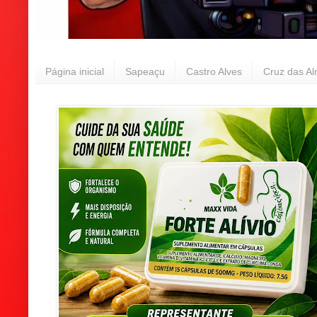
Página inicial
Sapeaçu
Castro Alves
Cruz das A