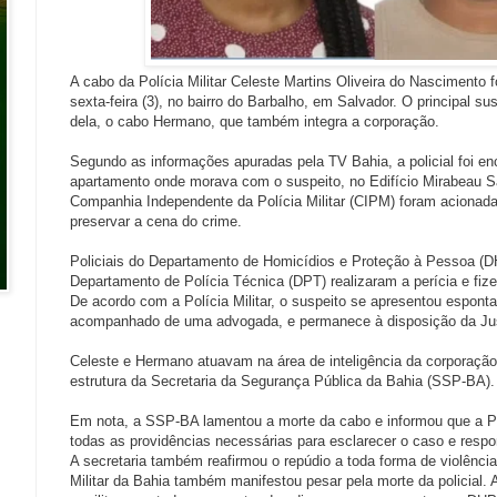
A cabo da Polícia Militar Celeste Martins Oliveira do Nascimento fo
sexta-feira (3), no bairro do Barbalho, em Salvador. O principal su
dela, o cabo Hermano, que também integra a corporação.
Segundo as informações apuradas pela TV Bahia, a policial foi en
apartamento onde morava com o suspeito, no Edifício Mirabeau S
Companhia Independente da Polícia Militar (CIPM) foram acionadas
preservar a cena do crime.
Policiais do Departamento de Homicídios e Proteção à Pessoa (D
Departamento de Polícia Técnica (DPT) realizaram a perícia e fi
De acordo com a Polícia Militar, o suspeito se apresentou espo
acompanhado de uma advogada, e permanece à disposição da Jus
Celeste e Hermano atuavam na área de inteligência da corporação. 
estrutura da Secretaria da Segurança Pública da Bahia (SSP-BA).
Em nota, a SSP-BA lamentou a morte da cabo e informou que a Po
todas as providências necessárias para esclarecer o caso e respon
A secretaria também reafirmou o repúdio a toda forma de violência
Militar da Bahia também manifestou pesar pela morte da policial.