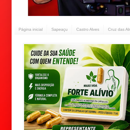
Página inicial
Sapeaçu
Castro Alves
Cruz das A