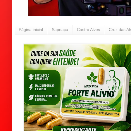
Página inicial
Sapeaçu
Castro Alves
Cruz das A