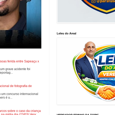
Leleu do Areal
soas ferida entre Sapeaçu x
0,um grave acidente foi
portag...
ional de fotografia de
 um concurso internacional
rs é u...
cos sobre o caso da criança
na mídia dia (23/03) Veja:
VEREADOR EDINHO DA TOPIC