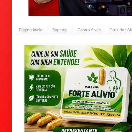
Página inicial
Sapeaçu
Castro Alves
Cruz das A