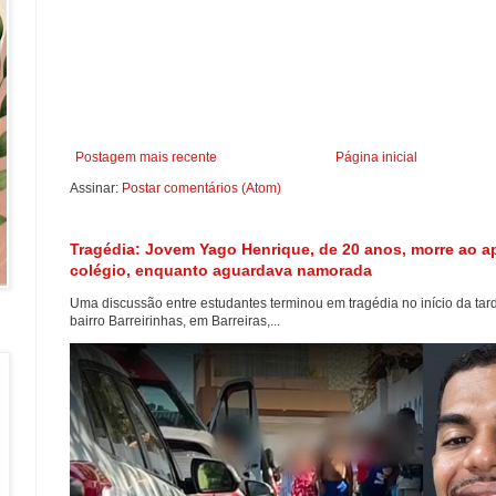
Postagem mais recente
Página inicial
Assinar:
Postar comentários (Atom)
Tragédia: Jovem Yago Henrique, de 20 anos, morre ao ap
colégio, enquanto aguardava namorada
Uma discussão entre estudantes terminou em tragédia no início da tard
bairro Barreirinhas, em Barreiras,...