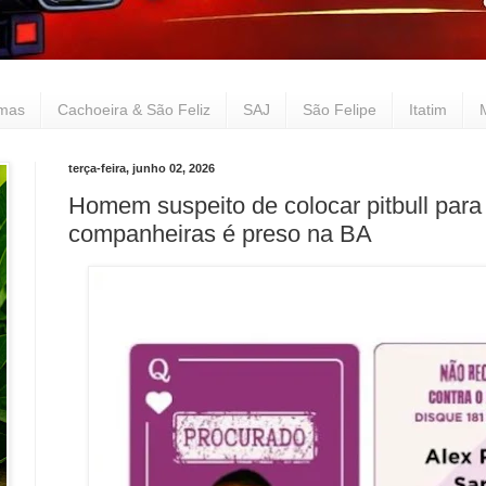
lmas
Cachoeira & São Feliz
SAJ
São Felipe
Itatim
terça-feira, junho 02, 2026
Homem suspeito de colocar pitbull para
companheiras é preso na BA