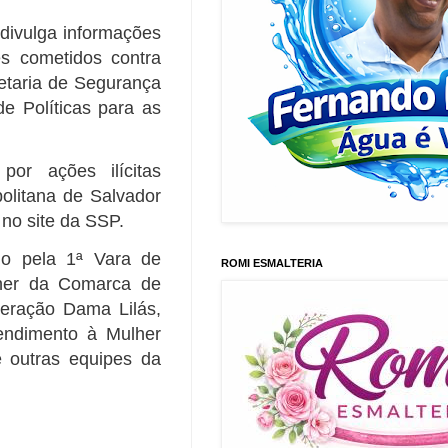
divulga informações
es cometidos contra
retaria de Segurança
e Políticas para as
or ações ilícitas
politana de Salvador
 no site da SSP.
do pela 1ª Vara de
ROMI ESMALTERIA
lher da Comarca de
peração Dama Lilás,
tendimento à Mulher
 outras equipes da