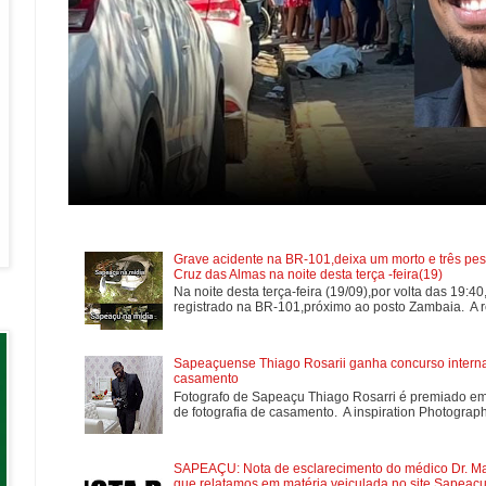
Grave acidente na BR-101,deixa um morto e três pes
Cruz das Almas na noite desta terça -feira(19)
Na noite desta terça-feira (19/09),por volta das 19:4
registrado na BR-101,próximo ao posto Zambaia. A re
Sapeaçuense Thiago Rosarii ganha concurso internac
casamento
Fotografo de Sapeaçu Thiago Rosarri é premiado em
de fotografia de casamento. A inspiration Photographe
SAPEAÇU: Nota de esclarecimento do médico Dr. Mar
que relatamos em matéria veiculada no site Sapeaçu 